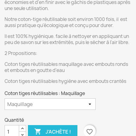
économies et d'en finir avec le gâchis de plastiques après
une seule utilisation.
Notre coton-tige réutilisable soit environ 1000 fois, il est
aussi pratique qu'écologique et conçu pour durer.
Il est 100% hygiènique. facile à nettoyer en appliquant un
peu de savon sur les extrémités, puis le sécher à l'air libre.
2 Propositions:
Coton tiges réutilisables maquillage avec embouts ronds
et embouts en goutte d'eau
Coton tiges réutilisables hygiène avec embouts crantés
Coton tiges réutilisables : Maquillage
Quantité

favorite_border
J'ACHÈTE !