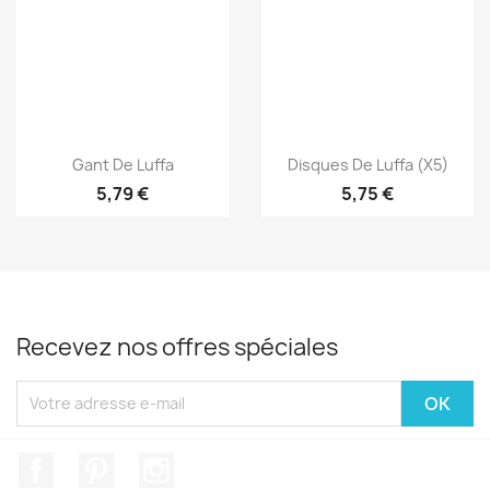
Aperçu rapide
Aperçu rapide


Gant De Luffa
Disques De Luffa (x5)
5,79 €
5,75 €
Recevez nos offres spéciales
Facebook
Pinterest
Instagram