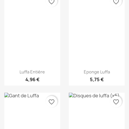
favorite_border
favorite_border
Aperçu rapide
Aperçu rapide


Luffa Entière
Eponge Luffa
4,96 €
5,75 €
favorite_border
favorite_border