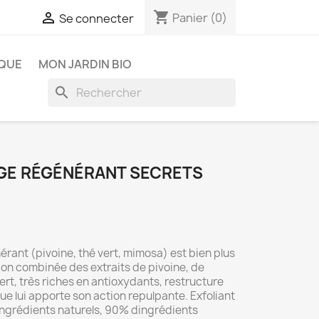
shopping_cart

Panier
(0)
Se connecter
IQUE
MON JARDIN BIO
search
GE RÉGÉNÉRANT SECRETS
ant (pivoine, thé vert, mimosa) est bien plus
on combinée des extraits de pivoine, de
ert, très riches en antioxydants, restructure
e lui apporte son action repulpante. Exfoliant
dingrédients naturels, 90% dingrédients