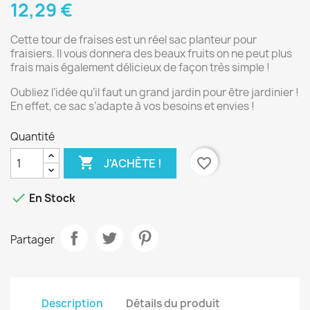
12,29 €
Cette tour de fraises est un réel sac planteur pour
fraisiers. Il vous donnera des beaux fruits on ne peut plus
frais mais également délicieux de façon très simple !
Oubliez l’idée qu’il faut un grand jardin pour être jardinier !
En effet, ce sac s’adapte à vos besoins et envies !
Quantité

favorite_border
J'ACHÈTE !

En Stock
Partager
Description
Détails du produit