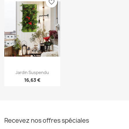
favorite_border
Aperçu rapide

Jardin Suspendu
16,63 €
Recevez nos offres spéciales